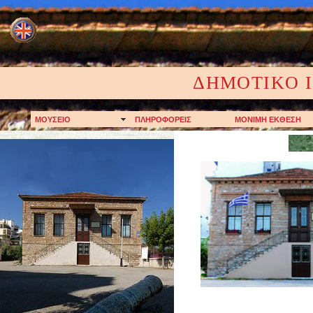
ΔHMOTIKO Ι
MOYΣEIO
ΠΛHPOΦOPEIΣ
MONIMH EKΘEΣH