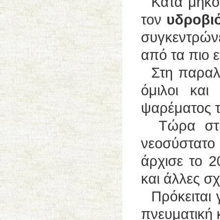
Κατά μήκος
τον
υδροβιό
συγκεντρώνε
από τα πιο 
Στη παραλία
όμιλοι κα
ψαρέματος τ
Τώρα στις 
νεοσύστατο 
άρχισε το 2
και άλλες σχ
Πρόκειται γ
πνευματική 