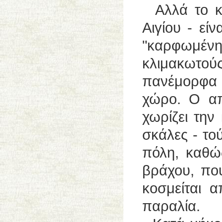
Αλλά το κό
Αιγίου - εί
"καρφωμέν
κλιμακωτο
πανέμορφα 
χώρo. Ο απ
χωρίζει την
σκάλες - το
πόλη, καθώς
βράχου, που
κοσμείται α
παραλία.