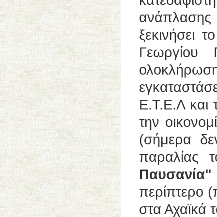
κατεδαφίστ
ανάπλασης 
ξεκινήσει τ
Γεωργίου 
ολοκλήρωση
εγκαταστά
Ε.Τ.Ε.Λ και
την οικονομ
(σήμερα δε
παραλίας τ
Παυσανία"
περίπτερο (
στα Αχαϊκά τ