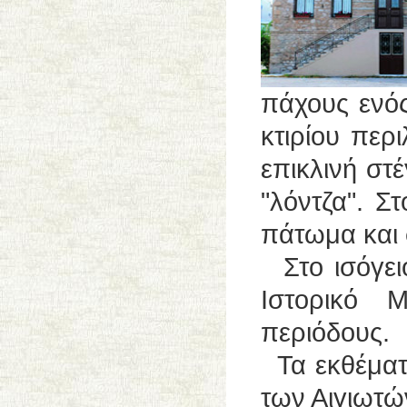
πάχους ενός
κτιρίου περ
επικλινή στ
"λόντζα". Σ
πάτωμα και 
Στο ισόγειο
Ιστορικό 
περιόδους.
Τα εκθέματ
των Αιγιωτών