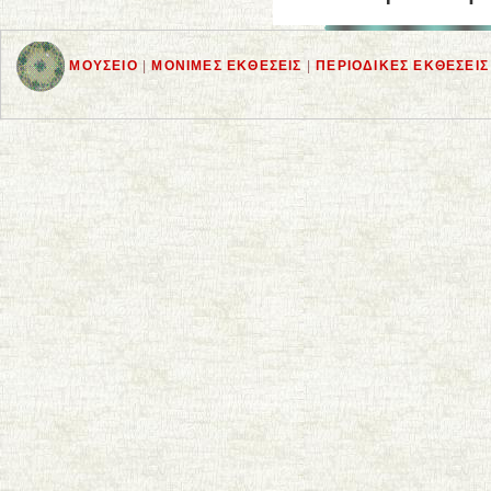
MOYΣEIO
|
MONIMΕΣ EKΘΕΣΕΙΣ
|
ΠEPIOΔIKΕΣ EKΘΕΣΕΙ