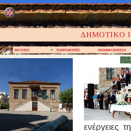
ΔHMOTIKO Ι
MOYΣEIO
ΠΛHPOΦOPIΕΣ
MONIMH EKΘEΣH
ενέργειες 