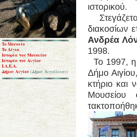
ιστορικού.
Στεγάζεται
διακοσίων ε
Ανδρέα Λό
To Μουσείο
1998.
To Αίγιο
Ιστορία του Μουσείου
Το 1997, η 
Ιστορία του Αιγίου
Ι.Λ.Ε.Α.
Δήμο Αιγίου
Δήμος Αιγίου
(Δήμος Αιγιάλειας)
κτήριο και 
Μουσείου ο
τακτοποήθη